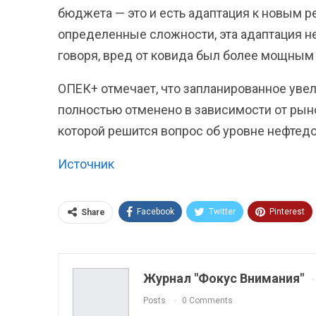
бюджета — это и есть адаптация к новым р
определенные сложности, эта адаптация не
говоря, вред от ковида был более мощным
ОПЕК+ отмечает, что запланированное уве
полностью отменено в зависимости от рын
которой решится вопрос об уровне нефтедоб
Источник
Facebook
Twitter
Pinterest
Share
ReddIt
Linkedin
Tumblr
Журнал "Фокус Внимания"
Posts
0 Comments