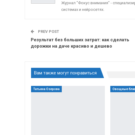
Журнал "Фокус внимания" - специализ
системах и нейросетях.
PREV POST
Результат без больших затрат: как сделать
дорожки на даче красиво и дешево
Вам также могут понравиться
Татьяна Озерова
Овощные бл