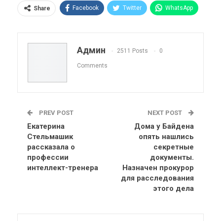
Facebook
Twitter
WhatsApp
Share
Pinterest
Эл. адрес
Telegram
VK
Viber
OK.ru
Админ
2511 Posts
0
ReddIt
Linkedin
Tumblr
Comments
PREV POST
NEXT POST
Екатерина
Дома у Байдена
Стельмашик
опять нашлись
рассказала о
секретные
профессии
документы.
интеллект-тренера
Назначен прокурор
для расследования
этого дела