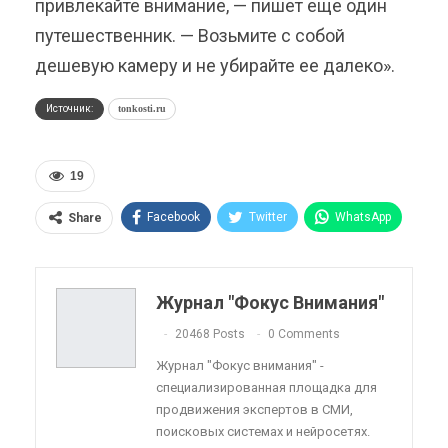
привлекайте внимание, — пишет еще один
путешественник. — Возьмите с собой
дешевую камеру и не убирайте ее далеко».
Источник:
tonkosti.ru
19
Facebook
Twitter
WhatsApp
Share
Pinterest
Эл. адрес
Telegram
VK
Viber
OK.ru
Журнал "Фокус Внимания"
ReddIt
Linkedin
Tumblr
20468 Posts
0 Comments
Журнал "Фокус внимания" -
специализированная площадка для
продвижения экспертов в СМИ,
поисковых системах и нейросетях.