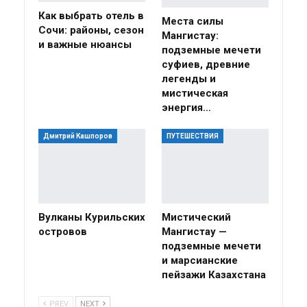
Как выбрать отель в
Места силы
Сочи: районы, сезон
Мангистау:
и важные нюансы
подземные мечети
суфиев, древние
легенды и
мистическая
энергия…
Дмитрий Кашпоров
ПУТЕШЕСТВИЯ
Вулканы Курильских
Мистический
островов
Мангистау —
подземные мечети
и марсианские
пейзажи Казахстана
PREV
NEXT