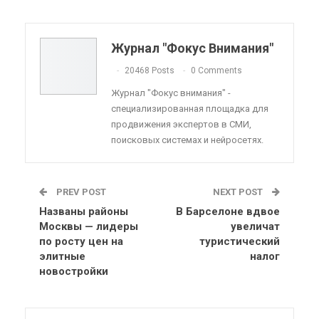
Pinterest
Эл. адрес
Telegram
VK
Viber
OK.ru
Журнал "Фокус Внимания"
ReddIt
Linkedin
Tumblr
20468 Posts
0 Comments
Журнал "Фокус внимания" -
специализированная площадка для
продвижения экспертов в СМИ,
поисковых системах и нейросетях.
PREV POST
NEXT POST
Названы районы
В Барселоне вдвое
Москвы — лидеры
увеличат
по росту цен на
туристический
элитные
налог
новостройки