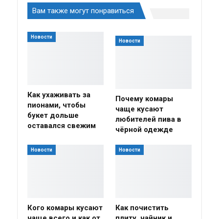
Вам также могут понравиться
Новости
Новости
Как ухаживать за
Почему комары
пионами, чтобы
чаще кусают
букет дольше
любителей пива в
оставался свежим
чёрной одежде
Новости
Новости
Кого комары кусают
Как почистить
чаще всего и как от
плиту, чайник и