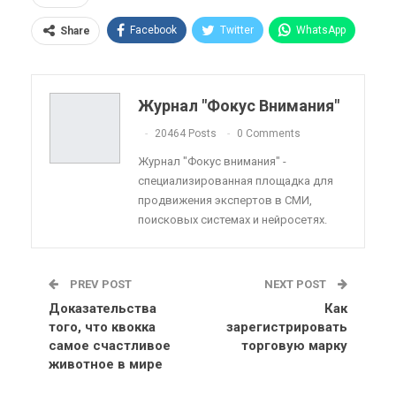
Facebook
Twitter
WhatsApp
Share
Pinterest
Эл. адрес
Telegram
VK
Viber
OK.ru
Журнал "Фокус Внимания"
ReddIt
Linkedin
Tumblr
20464 Posts
0 Comments
Журнал "Фокус внимания" -
специализированная площадка для
продвижения экспертов в СМИ,
поисковых системах и нейросетях.
PREV POST
NEXT POST
Доказательства
Как
того, что квокка
зарегистрировать
самое счастливое
торговую марку
животное в мире