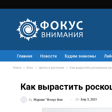
Главная
Новости
Будем знакомы
Лай
Home
Блог
Цветы и растения
Как вырастить роскошные ро
Как вырастить роско
On
Апр 3, 2021
By
Журнал "Фокус Внимания"