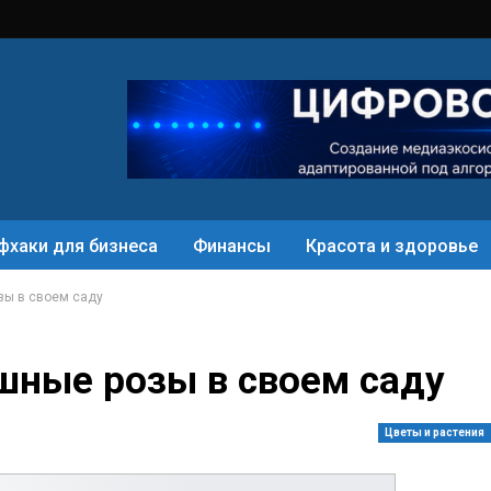
фхаки для бизнеса
Финансы
Красота и здоровье
зы в своем саду
шные розы в своем саду
Цветы и растения