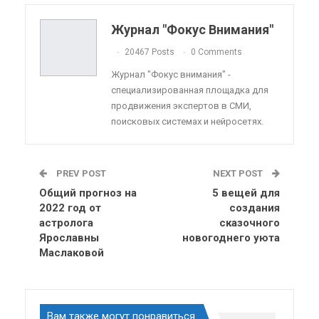
Telegram
VK
Viber
OK.ru
Журнал "Фокус Внимания"
ReddIt
Linkedin
Tumblr
20467 Posts
0 Comments
Журнал "Фокус внимания" -
специализированная площадка для
продвижения экспертов в СМИ,
поисковых системах и нейросетях.
PREV POST
NEXT POST
Общий прогноз на
5 вещей для
2022 год от
создания
астролога
сказочного
Ярославны
новогоднего уюта
Маслаковой
Вам также могут понравиться