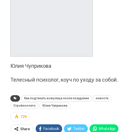
Юлия Чуприкова
Телесный психолог, коуч по уходу за собой.
Как подтянуть кожу лица после похудения
новости
Стройное лето
Юлия Чуприкова
729
Facebook
Twitter
WhatsApp
Share