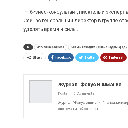
— бизнес-консультант, писатель и эксперт 
Сейчас генеральный директор в группе стр
уделять время и силы.
Илгизя Шарафиева
Как мы находим ценные кадры среди
Facebook
Twitter
Pinterest
Share
ReddIt
Linkedin
Tumblr
Журнал "Фокус Внимания"
Posts
0 Comments
Журнал "Фокус внимания" - специализ
системах и нейросетях.