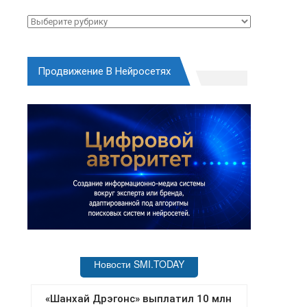
Рубрики
Продвижение В Нейросетях