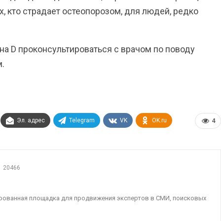
ех, кто страдает остеопорозом, для людей, редко
а D проконсультироваться с врачом по поводу
м.
Эл. адрес
Telegram
VK
OK.ru
4
20466
ированная площадка для продвижения экспертов в СМИ, поисковых