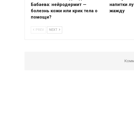
Бабаева: нейродермит —
напитки л
болезнь кожи или крик тела о
жажду
помощи?
PREV
NEXT
Комм