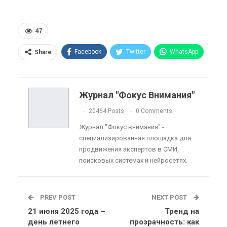
47
Facebook
Twitter
WhatsApp
Share
Pinterest
Эл. адрес
Telegram
VK
Viber
OK.ru
Журнал "Фокус Внимания"
ReddIt
Linkedin
Tumblr
20464 Posts
0 Comments
Журнал "Фокус внимания" -
специализированная площадка для
продвижения экспертов в СМИ,
поисковых системах и нейросетях.
PREV POST
NEXT POST
21 июня 2025 года –
Тренд на
день летнего
прозрачность: как