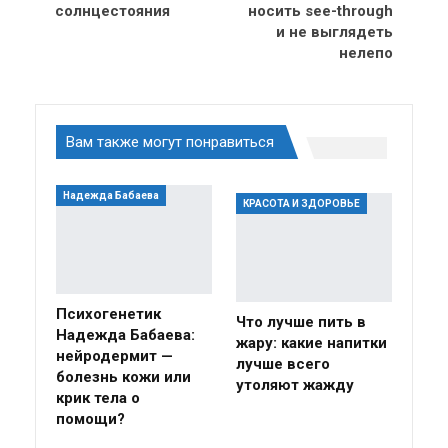
солнцестояния
носить see-through
и не выглядеть
нелепо
Вам также могут понравиться
Надежда Бабаева
КРАСОТА И ЗДОРОВЬЕ
Психогенетик
Что лучше пить в
Надежда Бабаева:
жару: какие напитки
нейродермит —
лучше всего
болезнь кожи или
утоляют жажду
крик тела о
помощи?