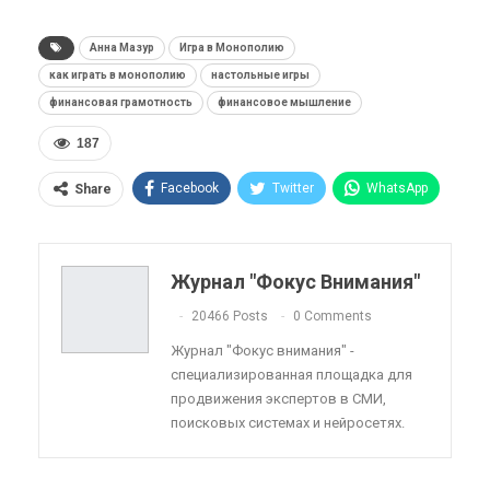
Анна Мазур
Игра в Монополию
как играть в монополию
настольные игры
финансовая грамотность
финансовое мышление
187
Facebook
Twitter
WhatsApp
Share
Pinterest
Эл. адрес
Telegram
VK
Viber
OK.ru
Журнал "Фокус Внимания"
ReddIt
Linkedin
Tumblr
20466 Posts
0 Comments
Журнал "Фокус внимания" -
специализированная площадка для
продвижения экспертов в СМИ,
поисковых системах и нейросетях.