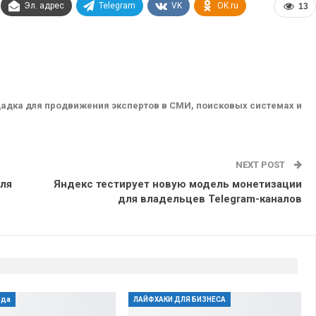
Эл. адрес
Telegram
VK
OK.ru
13
адка для продвижения экспертов в СМИ, поисковых системах и
NEXT POST
для
Яндекс тестирует новую модель монетизации
для владельцев Telegram-каналов
юда
ЛАЙФХАКИ ДЛЯ БИЗНЕСА