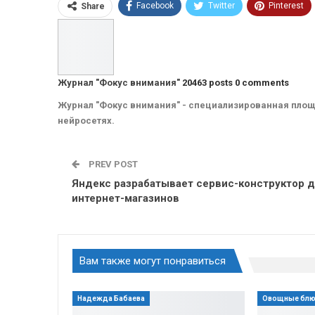
Facebook
Twitter
Pinterest
Share
ReddIt
Linkedin
Tumblr
Журнал "Фокус внимания"
20463 posts
0 comments
Журнал "Фокус внимания" - специализированная площ
нейросетях.
PREV POST
Яндекс разрабатывает сервис-конструктор 
интернет-магазинов
Вам также могут понравиться
Надежда Бабаева
Овощные бл