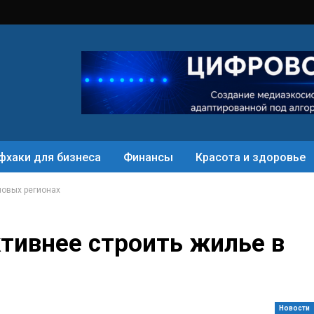
фхаки для бизнеса
Финансы
Красота и здоровье
новых регионах
ктивнее строить жилье в
Новости