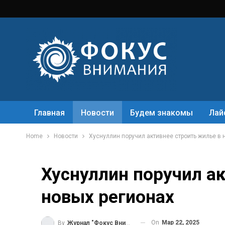
Главная
Новости
Будем знакомы
Лай
Home
Новости
Хуснуллин поручил активнее строить жилье в 
Хуснуллин поручил а
новых регионах
On
Мар 22, 2025
By
Журнал "Фокус Внимания"