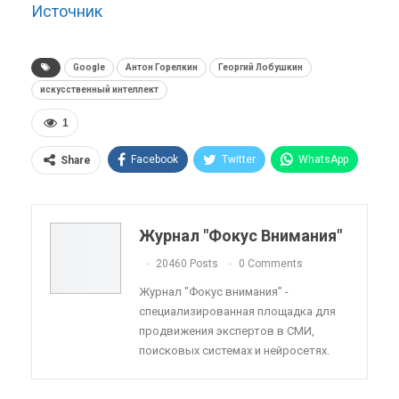
Источник
Google
Антон Горелкин
Георгий Лобушкин
искусственный интеллект
1
Facebook
Twitter
WhatsApp
Share
Pinterest
Эл. адрес
Telegram
VK
Viber
OK.ru
Журнал "Фокус Внимания"
ReddIt
Linkedin
Tumblr
20460 Posts
0 Comments
Журнал "Фокус внимания" -
специализированная площадка для
продвижения экспертов в СМИ,
поисковых системах и нейросетях.