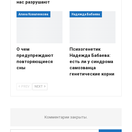
нас разрушают
Алина Коваленкова
Надежда Бабаева
О чем
Психогенетик
предупреждают
Надежда Бабаева:
повторяющиеся
есть ли у синдрома
сны
самозванца
генетические корни
PREV
NEXT
Комментарии закрыты.