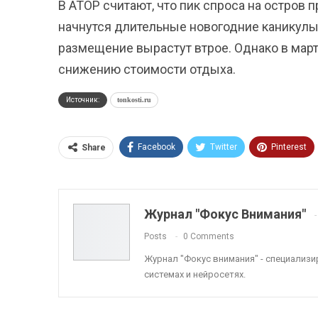
В АТОР считают, что пик спроса на остров п
начнутся длительные новогодние каникулы 
размещение вырастут втрое. Однако в март
снижению стоимости отдыха.
Источник:
tonkosti.ru
Facebook
Twitter
Pinterest
Share
ReddIt
Linkedin
Tumblr
Журнал "Фокус Внимания"
Posts
0 Comments
Журнал "Фокус внимания" - специализ
системах и нейросетях.