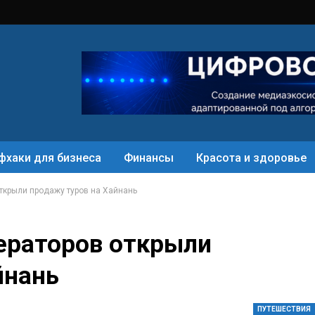
фхаки для бизнеса
Финансы
Красота и здоровье
ткрыли продажу туров на Хайнань
ераторов открыли
йнань
ПУТЕШЕСТВИЯ