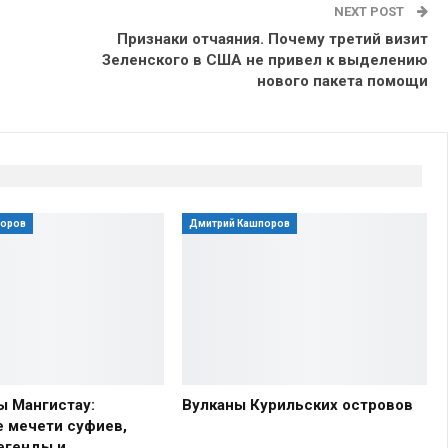
NEXT POST
Признаки отчаяния. Почему третий визит
Зеленского в США не привел к выделению
нового пакета помощи
поров
Дмитрий Кашпоров
ы Мангистау:
Вулканы Курильских островов
 мечети суфиев,
егенды и