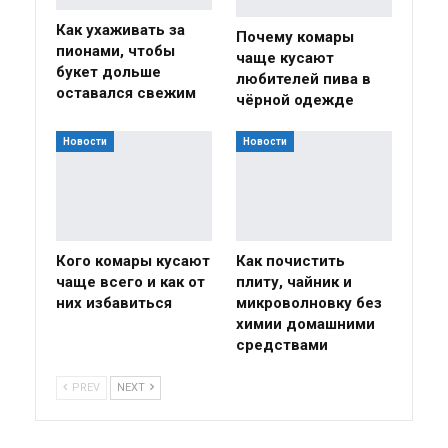
Как ухаживать за
Почему комары
пионами, чтобы
чаще кусают
букет дольше
любителей пива в
оставался свежим
чёрной одежде
Новости
Новости
Кого комары кусают
Как почистить
чаще всего и как от
плиту, чайник и
них избавиться
микроволновку без
химии домашними
средствами
PREV
NEXT