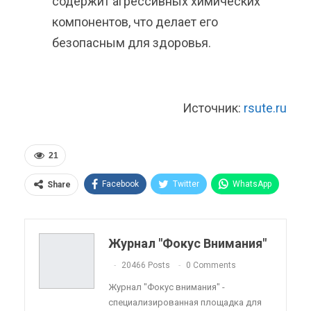
содержит агрессивных химических
компонентов, что делает его
безопасным для здоровья.
Источник:
rsute.ru
21
Facebook
Twitter
WhatsApp
Share
Pinterest
Эл. адрес
Telegram
VK
Viber
OK.ru
Журнал "Фокус Внимания"
ReddIt
Linkedin
Tumblr
20466 Posts
0 Comments
Журнал "Фокус внимания" -
специализированная площадка для