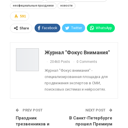
неофициальные праздники
новости
591
Facebook
Twitter
WhatsApp
Share
Pinterest
Эл. адрес
Telegram
VK
Viber
OK.ru
Журнал "Фокус Внимания"
ReddIt
Linkedin
Tumblr
20460 Posts
0 Comments
Журнал "Фокус внимания" -
специализированная площадка для
продвижения экспертов в СМИ,
поисковых системах и нейросетях.
PREV POST
NEXT POST
Праздник
В Санкт-Петербурге
трезвенников и
прошел Премиум