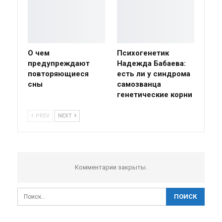
О чем
Психогенетик
предупреждают
Надежда Бабаева:
повторяющиеся
есть ли у синдрома
сны
самозванца
генетические корни
PREV
NEXT
Комментарии закрыты.