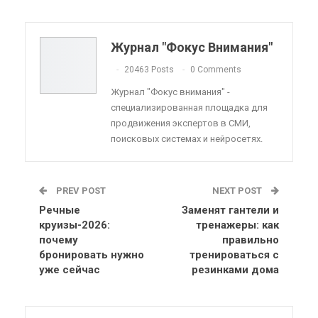
Pinterest
Эл. адрес
Telegram
VK
Viber
OK.ru
Журнал "Фокус Внимания"
ReddIt
Linkedin
Tumblr
20463 Posts
0 Comments
Журнал "Фокус внимания" -
специализированная площадка для
продвижения экспертов в СМИ,
поисковых системах и нейросетях.
PREV POST
NEXT POST
Речные
Заменят гантели и
круизы-2026:
тренажеры: как
почему
правильно
бронировать нужно
тренироваться с
уже сейчас
резинками дома