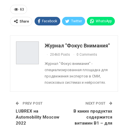
63
Facebook
Twitter
WhatsApp
Share
Pinterest
Эл. адрес
Telegram
VK
Viber
OK.ru
Журнал "Фокус Внимания"
ReddIt
Linkedin
Tumblr
20460 Posts
0 Comments
Журнал "Фокус внимания" -
специализированная площадка для
продвижения экспертов в СМИ,
поисковых системах и нейросетях.
PREV POST
NEXT POST
LUBREX на
В каких продуктах
Automobility Moscow
содержится
2022
витамин В1 – для