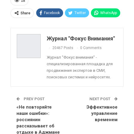
18
Facebook
Twitter
WhatsApp
Share
Pinterest
Эл. адрес
Telegram
VK
Viber
OK.ru
Журнал "Фокус Внимания"
ReddIt
Linkedin
Tumblr
20467 Posts
0 Comments
Журнал "Фокус внимания" -
специализированная площадка для
продвижения экспертов в СМИ,
поисковых системах и нейросетях.
PREV POST
NEXT POST
«Не повторяйте
Эффективное
наши ошибки»:
управление
россиянин
временем
рассказывает об
отдыхе в Аджмане