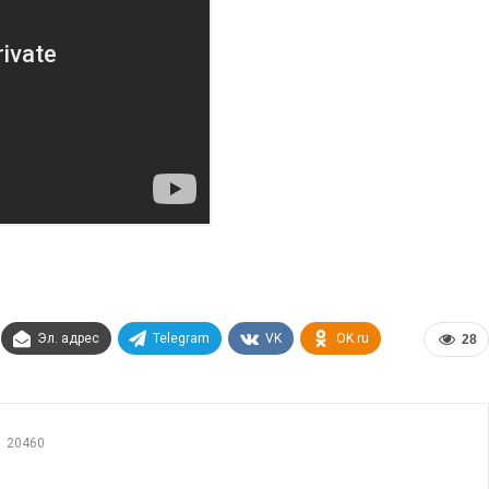
Эл. адрес
Telegram
VK
OK.ru
28
20460