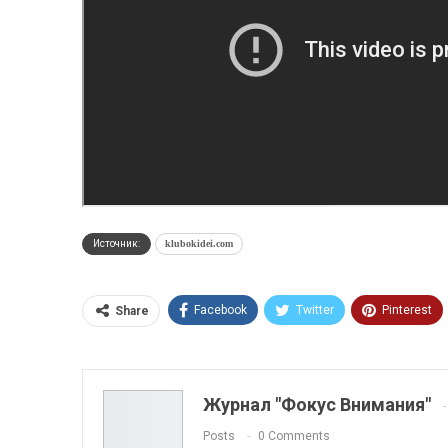
Источник:
klubokidei.com
Facebook
Twitter
Pinterest
Share
ReddIt
Linkedin
Tumblr
Журнал "Фокус Внимания"
Posts
0 Comments