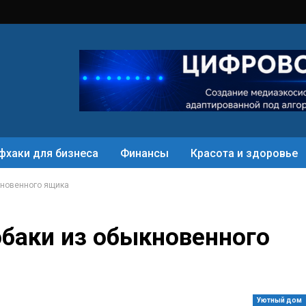
фхаки для бизнеса
Финансы
Красота и здоровье
кновенного ящика
баки из обыкновенного
Уютный дом