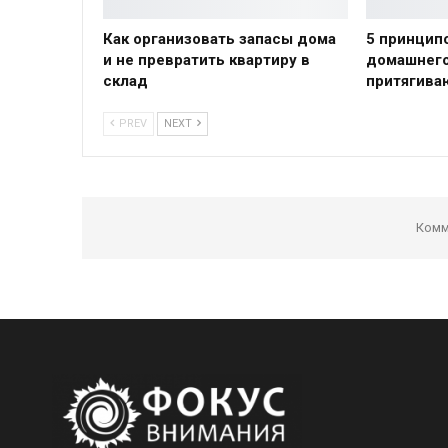
Как организовать запасы дома
5 принцип
и не превратить квартиру в
домашнего
склад
притягиваю
PREV
NEXT
Комм