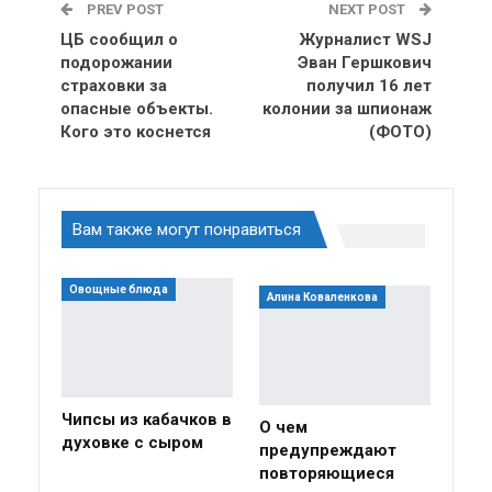
PREV POST
NEXT POST
ЦБ сообщил о
Журналист WSJ
подорожании
Эван Гершкович
страховки за
получил 16 лет
опасные объекты.
колонии за шпионаж
Кого это коснется
(ФОТО)
Вам также могут понравиться
Овощные блюда
Алина Коваленкова
Чипсы из кабачков в
О чем
духовке с сыром
предупреждают
повторяющиеся