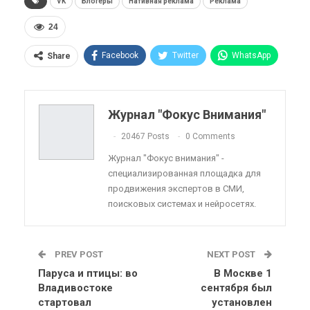
VK
Блогеры
Нативная реклама
Реклама
24
Facebook
Twitter
WhatsApp
Share
Pinterest
Эл. адрес
Telegram
VK
Viber
OK.ru
Журнал "Фокус Внимания"
ReddIt
Linkedin
Tumblr
20467 Posts
0 Comments
Журнал "Фокус внимания" -
специализированная площадка для
продвижения экспертов в СМИ,
поисковых системах и нейросетях.
PREV POST
NEXT POST
Паруса и птицы: во
В Москве 1
Владивостоке
сентября был
стартовал
установлен