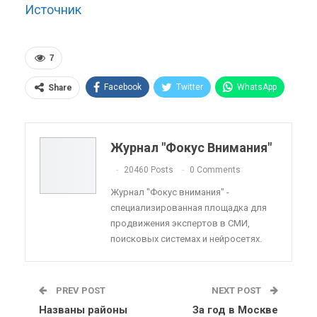
Источник
7
Facebook
Twitter
WhatsApp
Share
Pinterest
Эл. адрес
Telegram
VK
Viber
OK.ru
Журнал "Фокус Внимания"
ReddIt
Linkedin
Tumblr
20460 Posts
0 Comments
Журнал "Фокус внимания" -
специализированная площадка для
продвижения экспертов в СМИ,
поисковых системах и нейросетях.
PREV POST
NEXT POST
Названы районы
За год в Москве