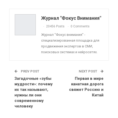
Pinterest
Эл. адрес
Telegram
VK
Viber
OK.ru
Журнал "Фокус Внимания"
ReddIt
Linkedin
Tumblr
20456 Posts
0 Comments
Журнал "Фокус внимания" -
специализированная площадка для
продвижения экспертов в СМИ,
поисковых системах и нейросетях.
PREV POST
NEXT POST
Загадочные «зубы
Первая в мире
мудрости»: почему
канатная дорога
их так называют,
свяжет Россию и
нужны ли они
Китай
современному
человеку