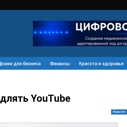
фхаки для бизнеса
Финансы
Красота и здоровье
едлять YouTube
Новости