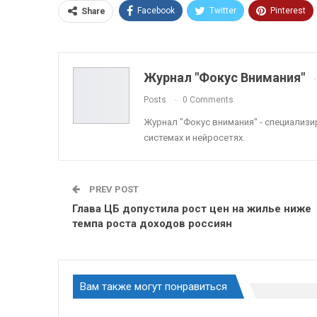
Facebook
Twitter
Pinterest
Share
ReddIt
Linkedin
Tumblr
Журнал "Фокус Внимания"
Posts
0 Comments
Журнал "Фокус внимания" - специализ
системах и нейросетях.
PREV POST
Глава ЦБ допустила рост цен на жилье ниже
темпа роста доходов россиян
Вам также могут понравиться