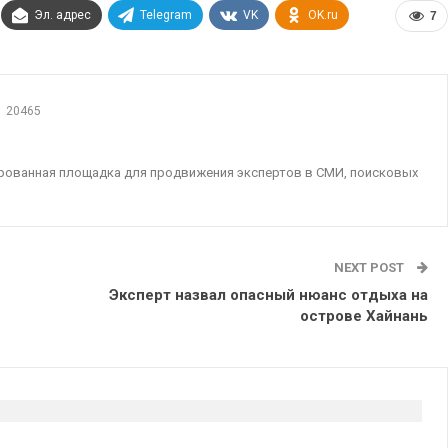
Эл. адрес
Telegram
VK
OK.ru
7
20465
ированная площадка для продвижения экспертов в СМИ, поисковых
NEXT POST
Эксперт назвал опасный нюанс отдыха на
острове Хайнань