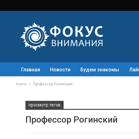
Главная
Новости
Будем знакомы
Лай
Home
Профессор Рогинский
просмотр тегов
Профессор Рогинский