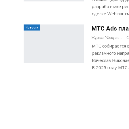
разработчике реш
сделке Webinar 
МТС Ads пла
Новости
Журнал "Фокус внимания"
С
МТС собирается 
рекламного напра
Вячеслав Николае
В 2025 году МТС