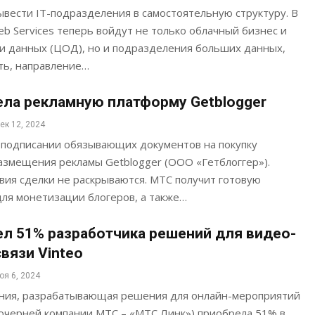
вести IT-подразделения в самостоятельную структуру. В
 Services теперь войдут не только облачный бизнес и
и данных (ЦОД), но и подразделения больших данных,
ть, направление…
ла рекламную платформу Getblogger
ек 12, 2024
 подписании обязывающих документов на покупку
азмещения рекламы Getblogger (ООО «Гетблоггер»).
вия сделки не раскрываются. МТС получит готовую
ля монетизации блогеров, а также…
л 51% разработчика решений для видео-
вязи Vinteo
оя 6, 2024
ания, разрабатывающая решения для онлайн-мероприятий
дочерней компании МТС – «МТС Линк») приобрела 51% в