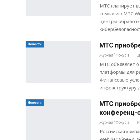
МТС планирует вы
компанию МТС Web
центры обработк
кибербезопаснос
МТС приобре
Новости
Журнал "Фокус внимания"
Д
МТС объявляет о
платформы для р
Финансовые усло
инфраструктуру д
МТС приобре
Новости
конференц-с
Журнал "Фокус внимания"
Н
Российская комп
Webinar (бренд 