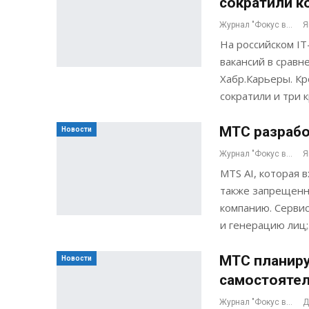
сократили к
Журнал "Фокус внимания"
Я
На российском IT
вакансий в сравн
Хабр.Карьеры. Кр
сократили и три
МТС разрабо
Новости
Журнал "Фокус внимания"
Я
MTS AI, которая 
также запрещенн
компанию. Сервис
и генерацию лиц
МТС планиру
Новости
самостоятел
Журнал "Фокус внимания"
Д