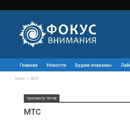
Главная
Новости
Будем знакомы
Лай
Home
МТС
просмотр тегов
МТС