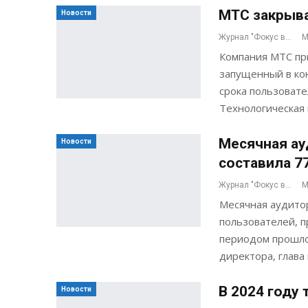
МТС закрыва
Новости
Журнал "Фокус внимания"
М
Компания МТС пр
запущенный в кон
срока пользовате
Технологическая
Месячная ау
Новости
составила 7
Журнал "Фокус внимания"
М
Месячная аудито
пользователей, 
периодом прошло
директора, глава
В 2024 году
Новости