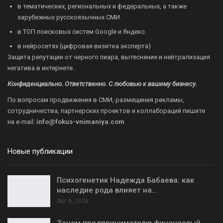
в тематических, региональных и федеральных, а также
зарубежных русскоязычных СМИ.
в ТОП поисковых систем Google и Яндекс.
в нейросетях (цифровая визитка эксперта)
Защита репутации от черного пиара, вытеснение и нейтрализация
негатива в интернете.
Конфиденциально. Ответственно. С любовью к вашему бизнесу.
По вопросам продвижения в СМИ, размещения рекламы,
сотрудничества, партнерских проектов и коллабораций пишите
на
e-mail:
info@fokus-vnimaniya.com
Новые публикации
Психогенетик Надежда Бабаева: как
наследие рода влияет на…
Авг 8, 2026
Зачем предпринимателю финансовый