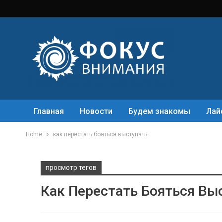
Главная
Новости
Будем знакомы
Лай
Home
как перестать бояться выступать
просмотр тегов
Как Перестать Бояться Вы