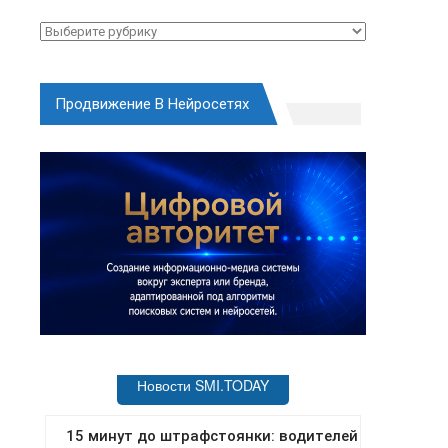
Рубрики
Продвижение В Нейросетях