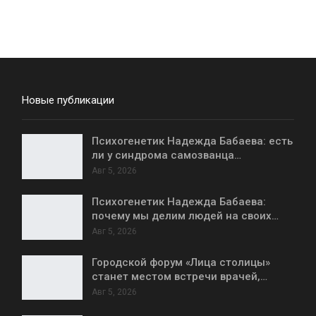
Новые публикации
Психогенетик Надежда Бабаева: есть
ли у синдрома самозванца…
Авг 5, 2026
Психогенетик Надежда Бабаева:
почему мы делим людей на своих…
Авг 5, 2026
Городской форум «Лица столицы»
станет местом встречи врачей,…
Авг 5, 2026