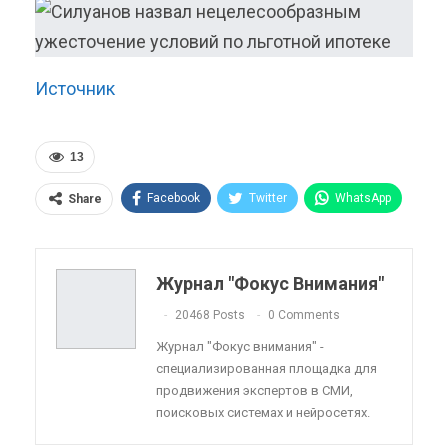
Источник
13
Facebook
Twitter
WhatsApp
Share
Pinterest
Эл. адрес
Telegram
VK
Viber
OK.ru
Журнал "Фокус Внимания"
ReddIt
Linkedin
Tumblr
20468 Posts
0 Comments
Журнал "Фокус внимания" -
специализированная площадка для
продвижения экспертов в СМИ,
поисковых системах и нейросетях.