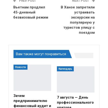
PREV POST
NEXT POST
Вьетнам продлил
В Ханое запретили
45-дневный
устраивать
безвизовый режим
экскурсии на
популярную у
туристов улицу с
поездом
Вам также могут понравиться
Новости
Календарь
Зачем
7 августа — День
предпринимателю
профессионального
финансовый аудит и
оратора