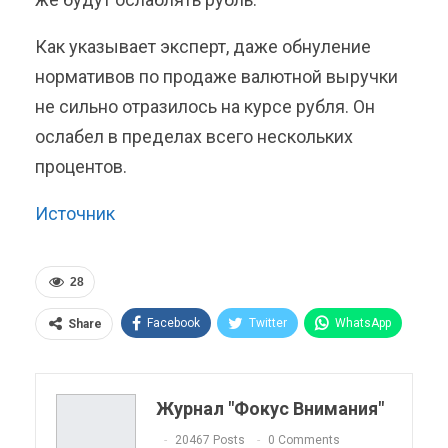
Как указывает эксперт, даже обнуление
нормативов по продаже валютной выручки
не сильно отразилось на курсе рубля. Он
ослабел в пределах всего нескольких
процентов.
Источник
28
Facebook
Twitter
WhatsApp
Share
Pinterest
Эл. адрес
Telegram
VK
Viber
OK.ru
Журнал "Фокус Внимания"
ReddIt
Linkedin
Tumblr
20467 Posts
0 Comments