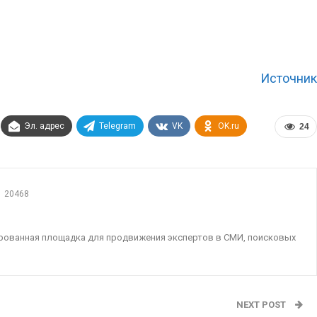
Источник
Эл. адрес
Telegram
VK
OK.ru
24
20468
ированная площадка для продвижения экспертов в СМИ, поисковых
NEXT POST