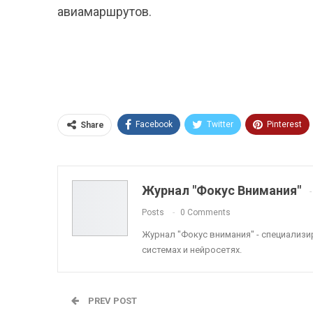
авиамаршрутов.
Facebook
Twitter
Pinterest
Share
ReddIt
Linkedin
Tumblr
Журнал "Фокус Внимания"
Posts
0 Comments
Журнал "Фокус внимания" - специализ
системах и нейросетях.
PREV POST