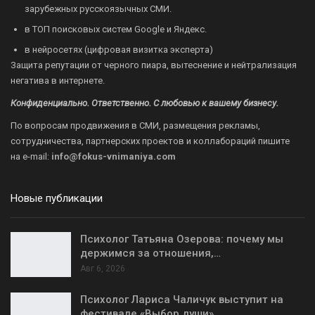
зарубежных русскоязычных СМИ.
в ТОП поисковых систем Google и Яндекс.
в нейросетях (цифровая визитка эксперта)
Защита репутации от черного пиара, вытеснение и нейтрализация
негатива в интернете.
Конфиденциально. Ответственно. С любовью к вашему бизнесу.
По вопросам продвижения в СМИ, размещения рекламы,
сотрудничества, партнерских проектов и коллабораций пишите
на
e-mail:
info@fokus-vnimaniya.com
Новые публикации
Психолог Татьяна Озерова: почему мы
держимся за отношения,…
Авг 6, 2026
Психолог Лариса Чаличук выступит на
фестивале «Выбор души»…