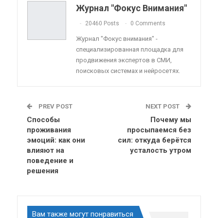
Telegram
VK
Viber
OK.ru
Журнал "Фокус Внимания"
ReddIt
Linkedin
Tumblr
20460 Posts
0 Comments
Журнал "Фокус внимания" -
специализированная площадка для
продвижения экспертов в СМИ,
поисковых системах и нейросетях.
PREV POST
NEXT POST
Способы
Почему мы
проживания
просыпаемся без
эмоций: как они
сил: откуда берётся
влияют на
усталость утром
поведение и
решения
Вам также могут понравиться