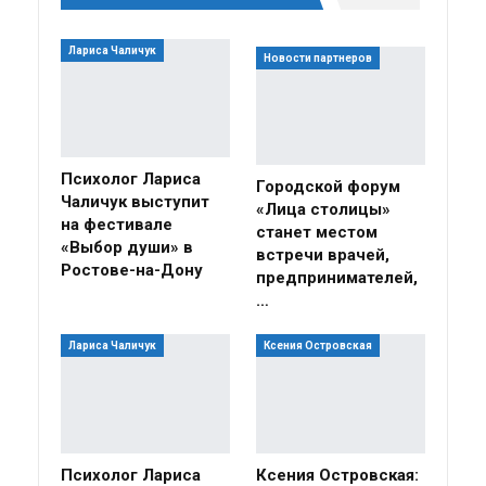
Лариса Чаличук
Новости партнеров
Психолог Лариса
Городской форум
Чаличук выступит
«Лица столицы»
на фестивале
станет местом
«Выбор души» в
встречи врачей,
Ростове-на-Дону
предпринимателей,
…
Лариса Чаличук
Ксения Островская
Психолог Лариса
Ксения Островская: