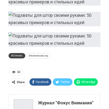
Источник:
delaemrukami.org
32
Facebook
Twitter
WhatsApp
Share
Pinterest
Эл. адрес
Telegram
VK
Viber
OK.ru
Журнал "Фокус Внимания"