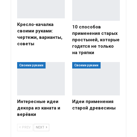
Кресло-качалка
10 способов
своими руками:
применения старых
чертежи, варианты,
простыней, которые
советы
годятся не только
на тряпки
Своими руками
Своими руками
Интересные идеи
Идеи применения
декора из каната и
старой древесины
верёвки
PREV
NEXT