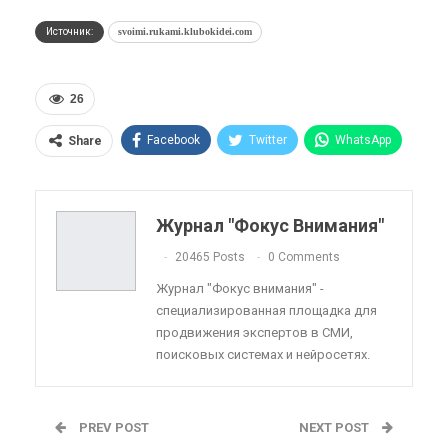
Источник:
svoimi.rukami.klubokidei.com
26
Facebook
Twitter
WhatsApp
Share
Pinterest
Эл. адрес
Telegram
VK
Viber
OK.ru
Журнал "Фокус Внимания"
ReddIt
Linkedin
Tumblr
20465 Posts
0 Comments
Журнал "Фокус внимания" -
специализированная площадка для
продвижения экспертов в СМИ,
поисковых системах и нейросетях.
PREV POST
NEXT POST