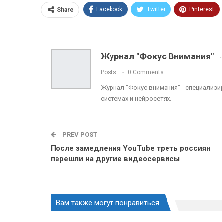
Facebook
Twitter
Pinterest
Share
ReddIt
Linkedin
Tumblr
Журнал "Фокус Внимания"
Posts
0 Comments
Журнал "Фокус внимания" - специализ
системах и нейросетях.
PREV POST
После замедления YouTube треть россиян
перешли на другие видеосервисы
Вам также могут понравиться