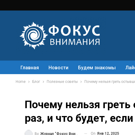
Главная
Новости
Будем знакомы
Лай
Home
Блог
Полезные советы
Почему нельзя греть остывши
Почему нельзя греть
раз, и что будет, есл
On
Янв 12, 2025
By
Журнал "Фокус Внимания"