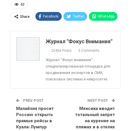
42
Facebook
Twitter
WhatsApp
Share
Pinterest
Эл. адрес
Telegram
VK
Viber
OK.ru
Журнал "Фокус Внимания"
ReddIt
Linkedin
Tumblr
20456 Posts
0 Comments
Журнал "Фокус внимания" -
специализированная площадка для
продвижения экспертов в СМИ,
поисковых системах и нейросетях.
PREV POST
NEXT POST
Малайзия просит
Мексика вводит
Россию открыть
тотальный запрет
прямые рейсы в
на курение на
Куала-Лумпур
пляжах и в отелях