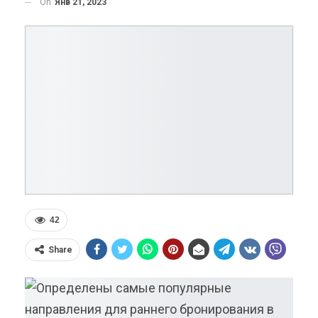
On
Янв 21, 2023
42
Share