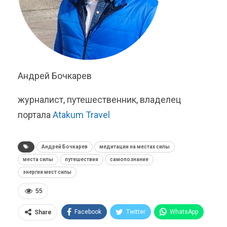
Андрей Бочкарев
журналист, путешественник, владелец
портала
Atakum Travel
Андрей Бочкарев
медитации на местах силы
места силы
путешествия
самопознание
энергия мест силы
55
Facebook
Twitter
WhatsApp
Share