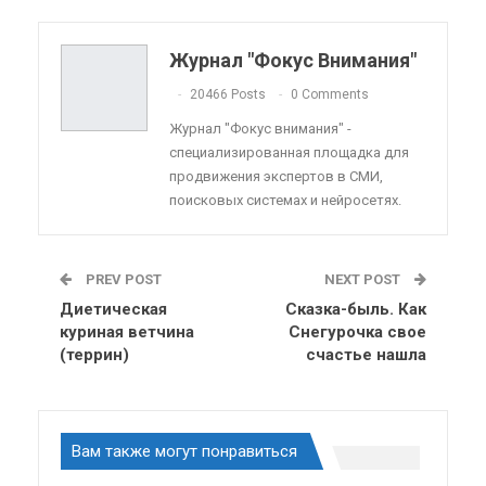
Pinterest
Эл. адрес
Telegram
VK
Viber
OK.ru
Журнал "Фокус Внимания"
ReddIt
Linkedin
Tumblr
20466 Posts
0 Comments
Журнал "Фокус внимания" -
специализированная площадка для
продвижения экспертов в СМИ,
поисковых системах и нейросетях.
PREV POST
NEXT POST
Диетическая
Сказка-быль. Как
куриная ветчина
Снегурочка свое
(террин)
счастье нашла
Вам также могут понравиться