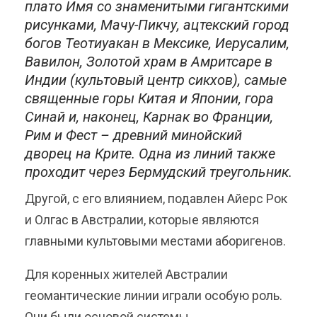
плато Имя со знаменитыми гигантскими
рисунками, Мачу-Пикчу, ацтекский город
богов Теотиуакан в Мексике, Иерусалим,
Вавилон, Золотой храм в Амритсаре в
Индии (культовый центр сикхов), самые
священные горы Китая и Японии, гора
Синай и, наконец, Карнак во Франции,
Рим и Фест – древний минойский
дворец на Крите. Одна из линий также
проходит через Бермудский треугольник.
Другой, с его влиянием, подавлен Айерс Рок
и Олгас в Австралии, которые являются
главными культовыми местами аборигенов.
Для коренных жителей Австралии
геомантические линии играли особую роль.
Они были основой системы