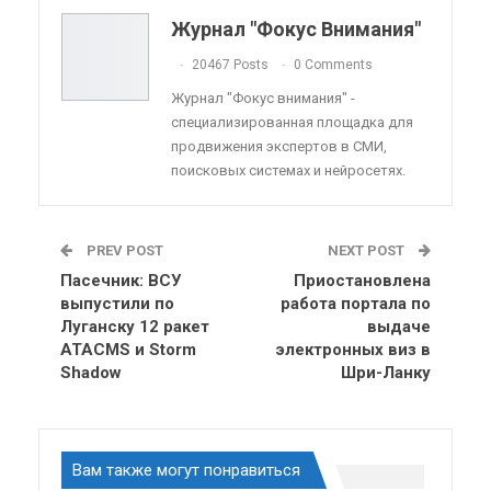
Telegram
VK
Viber
OK.ru
Журнал "Фокус Внимания"
ReddIt
Linkedin
Tumblr
20467 Posts
0 Comments
Журнал "Фокус внимания" -
специализированная площадка для
продвижения экспертов в СМИ,
поисковых системах и нейросетях.
PREV POST
NEXT POST
Пасечник: ВСУ
Приостановлена
выпустили по
работа портала по
Луганску 12 ракет
выдаче
ATACMS и Storm
электронных виз в
Shadow
Шри-Ланку
Вам также могут понравиться