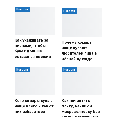
Новости
Новости
Как ухаживать за
Почему комары
пионами, чтобы
чаще кусают
букет дольше
любителей пива в
оставался свежим
чёрной одежде
Новости
Новости
Кого комары кусают
Как почистить
чаще всего и как от
плиту, чайник и
них избавиться
микроволновку без
химии домашними