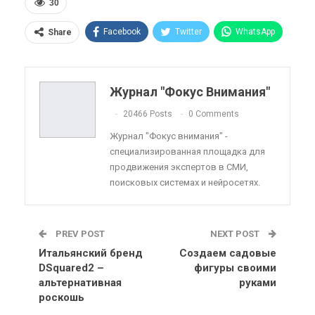
30
Facebook
Twitter
WhatsApp
Share
Pinterest
Эл. адрес
Telegram
VK
Viber
OK.ru
Журнал "Фокус Внимания"
ReddIt
Linkedin
Tumblr
20466 Posts
0 Comments
Журнал "Фокус внимания" -
специализированная площадка для
продвижения экспертов в СМИ,
поисковых системах и нейросетях.
PREV POST
NEXT POST
Итальянский бренд
Создаем садовые
DSquared2 –
фигуры своими
альтернативная
руками
роскошь