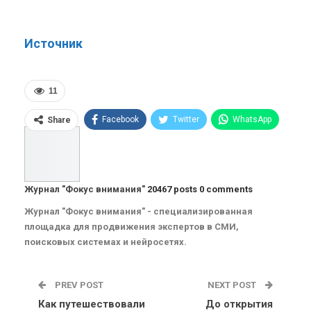
Источник
11
Facebook
Twitter
WhatsApp
Share
Pinterest
Эл. адрес
Telegram
VK
Viber
OK.ru
Журнал "Фокус внимания"
20467 posts
0 comments
ReddIt
Linkedin
Tumblr
Журнал "Фокус внимания" - специализированная
площадка для продвижения экспертов в СМИ,
поисковых системах и нейросетях.
PREV POST
NEXT POST
Как путешествовали
До открытия