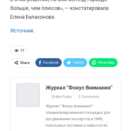
больше, чем плюсов», — констатировала
Елена Балахонова.
Источник
77
Facebook
Twitter
WhatsApp
Share
Pinterest
Эл. адрес
Telegram
VK
Viber
OK.ru
Журнал "Фокус Внимания"
ReddIt
Linkedin
Tumblr
20466 Posts
0 Comments
Журнал "Фокус внимания" -
специализированная площадка для
продвижения экспертов в СМИ,
поисковых системах и нейросетях.