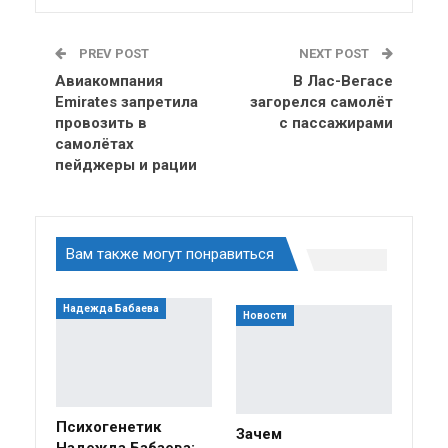
PREV POST
NEXT POST
Авиакомпания
В Лас-Вегасе
Emirates запретила
загорелся самолёт
провозить в
с пассажирами
самолётах
пейджеры и рации
Вам также могут понравиться
Надежда Бабаева
Новости
Психогенетик
Зачем
Надежда Бабаева: