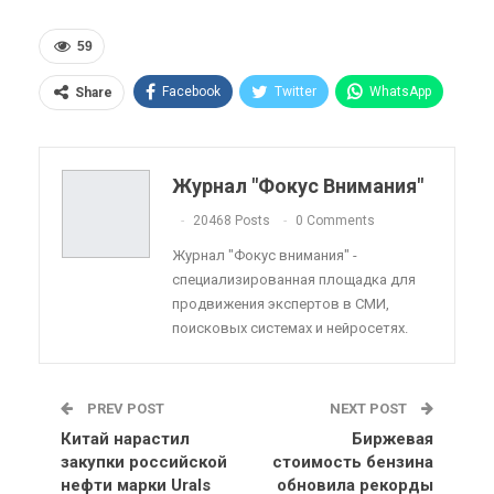
59
Facebook
Twitter
WhatsApp
Share
Pinterest
Эл. адрес
Telegram
VK
Viber
OK.ru
Журнал "Фокус Внимания"
ReddIt
Linkedin
Tumblr
20468 Posts
0 Comments
Журнал "Фокус внимания" -
специализированная площадка для
продвижения экспертов в СМИ,
поисковых системах и нейросетях.
PREV POST
NEXT POST
Китай нарастил
Биржевая
закупки российской
стоимость бензина
нефти марки Urals
обновила рекорды