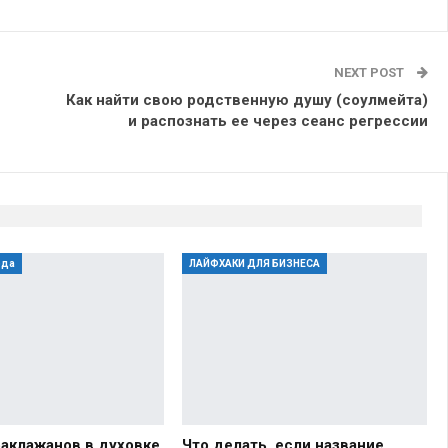
NEXT POST
Как найти свою родственную душу (соулмейта)
и распознать ее через сеанс регрессии
юда
ЛАЙФХАКИ ДЛЯ БИЗНЕСА
баклажанов в духовке
Что делать, если название