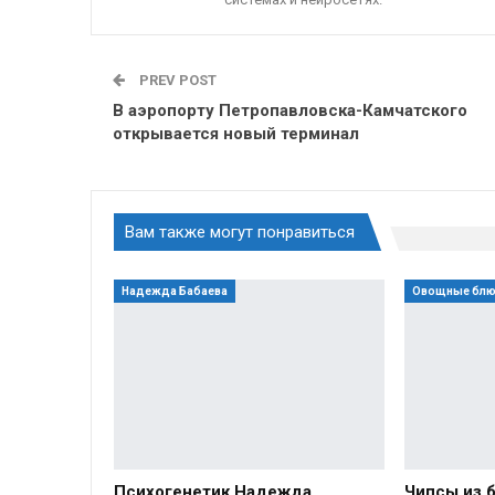
PREV POST
В аэропорту Петропавловска-Камчатского
открывается новый терминал
Вам также могут понравиться
Надежда Бабаева
Овощные бл
Психогенетик Надежда
Чипсы из 