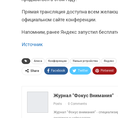
Прямая трансляция доступна всем желающим
официальном сайте конференции.
Напомним, ранее Яндекс запустил бесплатн
Источник
Алиса
Конференции
Умные устройства
Яндекс
Facebook
Twitter
Pinterest
Share
ReddIt
Linkedin
Tumblr
Журнал "Фокус Внимания"
Posts
0 Comments
Журнал "Фокус внимания" - специализ
системах и нейросетях.