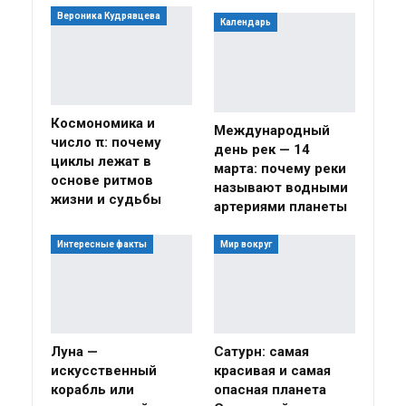
Вероника Кудрявцева
Календарь
Космономика и
Международный
число π: почему
день рек — 14
циклы лежат в
марта: почему реки
основе ритмов
называют водными
жизни и судьбы
артериями планеты
Интересные факты
Мир вокруг
Луна —
Сатурн: самая
искусственный
красивая и самая
корабль или
опасная планета