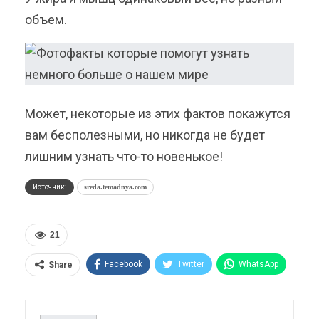
объем.
Может, некоторые из этих фактов покажутся
вам бесполезными, но никогда не будет
лишним узнать что-то новенькое!
Источник:
sreda.temadnya.com
21
Facebook
Twitter
WhatsApp
Share
Pinterest
Эл. адрес
Telegram
VK
Viber
OK.ru