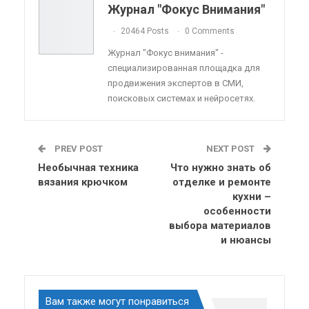
Telegram
VK
Viber
OK.ru
Журнал "Фокус Внимания"
ReddIt
Linkedin
Tumblr
20464 Posts
0 Comments
Журнал "Фокус внимания" -
специализированная площадка для
продвижения экспертов в СМИ,
поисковых системах и нейросетях.
PREV POST
NEXT POST
Необычная техника
Что нужно знать об
вязания крючком
отделке и ремонте
кухни –
особенности
выбора материалов
и нюансы
Вам также могут понравиться