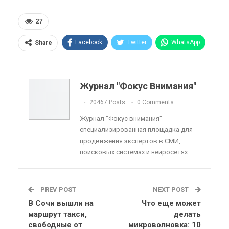
27
Facebook
Twitter
WhatsApp
Share
Pinterest
Эл. адрес
Telegram
VK
Viber
OK.ru
Журнал "Фокус Внимания"
ReddIt
Linkedin
Tumblr
20467 Posts
0 Comments
Журнал "Фокус внимания" -
специализированная площадка для
продвижения экспертов в СМИ,
поисковых системах и нейросетях.
PREV POST
NEXT POST
В Сочи вышли на
Что еще может
маршрут такси,
делать
свободные от
микроволновка: 10